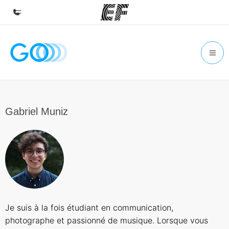
Accueil
Bienvenue chez EF
Programmes
Nos offres
Gabriel Muniz
Bureaux
Trouver un bureau
A propos de nous
Qui sommes-nous ?
EF recrute
Je suis à la fois étudiant en communication,
Rejoignez nos équipes
photographe et passionné de musique. Lorsque vous