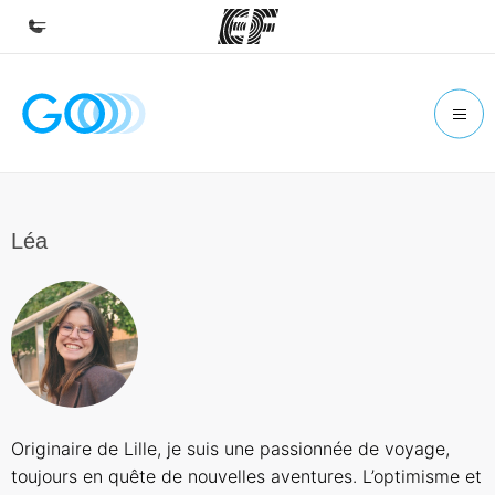
Accueil
Bienvenue chez EF
Programmes
Nos offres
Léa
Bureaux
Trouver un bureau
A propos de nous
Qui sommes-nous ?
EF recrute
Originaire de Lille, je suis une passionnée de voyage,
Rejoignez nos équipes
toujours en quête de nouvelles aventures. L’optimisme et