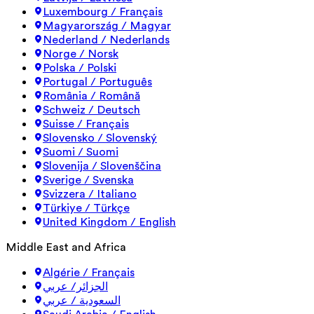
Luxembourg / Français
Magyarország / Magyar
Nederland / Nederlands
Norge / Norsk
Polska / Polski
Portugal / Português
România / Română
Schweiz / Deutsch
Suisse / Français
Slovensko / Slovenský
Suomi / Suomi
Slovenija / Slovenščina
Sverige / Svenska
Svizzera / Italiano
Türkiye / Türkçe
United Kingdom / English
Middle East and Africa
Algérie / Français
الجزائر/ عربي
السعودية / عربي