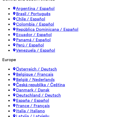
Argentina / Español
Brasil / Português
Chile / Español
Colombia / Español
República Dominicana / Español
Ecuador / Español
Panamá / Español
Perú / Español
Venezuela / Español
Europe
Österreich / Deutsch
Belgique / Français
België / Nederlands
Česká republika / Čeština
Danmark / Dansk
Deutschland / Deutsch
España / Español
France / Français
Italia / Italiano
Latvija / Latviešu