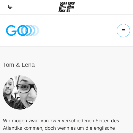
Accueil
Bienvenue chez EF
Programmes
Nos offres
Tom & Lena
Bureaux
Trouver un bureau
A propos de nous
Qui sommes-nous ?
EF recrute
Wir mögen zwar von zwei verschiedenen Seiten des
Rejoignez nos équipes
Atlantiks kommen, doch wenn es um die englische