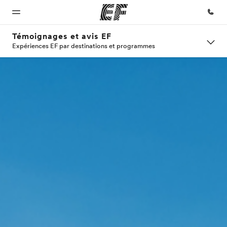
Témoignages et avis EF
Expériences EF par destinations et programmes
Accueil
Programmes
Bureaux
A
EF
propos
recrute
Bienvenue
Nos offres
Trouver un
chez EF
bureau
de
Rejoignez
nos
nous
équipes
Qui
sommes-
nous ?