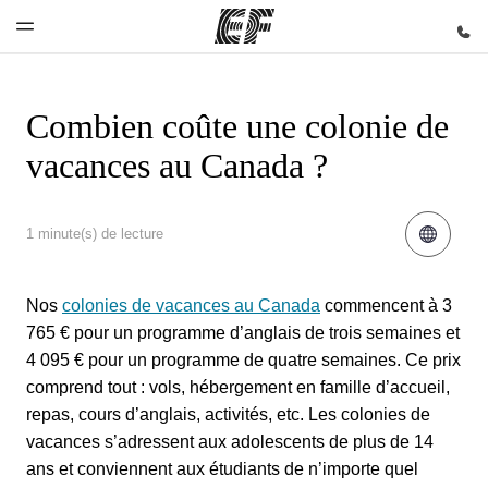
Combien coûte une colonie de
Accueil
Programmes
Bureaux
A
EF
vacances au Canada ?
propos
recrute
Bienvenue
Nos offres
Trouver un
chez EF
bureau
de nous
Rejoignez
nos
Qui
1 minute(s) de lecture
équipes
sommes-
nous ?
Nos
colonies de vacances au Canada
commencent à 3
765 € pour un programme d’anglais de trois semaines et
4 095 € pour un programme de quatre semaines. Ce prix
comprend tout : vols, hébergement en famille d’accueil,
repas, cours d’anglais, activités, etc. Les colonies de
vacances s’adressent aux adolescents de plus de 14
ans et conviennent aux étudiants de n’importe quel