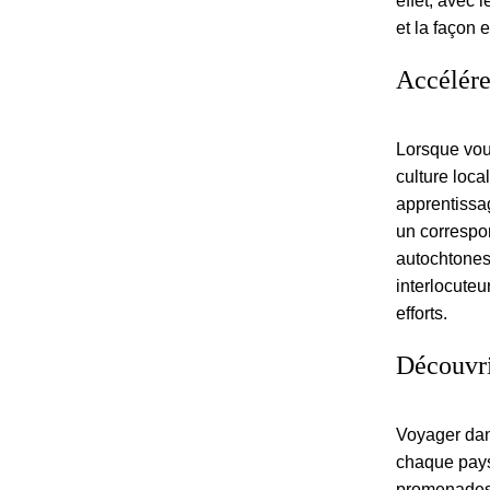
effet, avec 
et la façon 
Accélére
Lorsque vou
culture loca
apprentissag
un correspon
autochtones
interlocuteu
efforts.
Découvri
Voyager dan
chaque pays 
promenades 