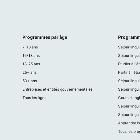
Programmes par âge
Programm
7-16 ans
Séjour lingu
16-18 ans
Séjour lingu
18-25 ans
Étudier à l'é
25+ ans
Partir à l'ét
50+ ans
Séjour lingu
Entreprises et entités gouvernementales
Séjour lingu
Tous les âges
Cours d'angl
Séjour lingu
Séjour lingu
Apprendre l'
Tous les pr