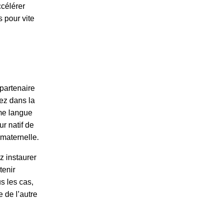
ccélérer
 pour vite
 partenaire
mez dans la
me langue
r natif de
maternelle.
z instaurer
tenir
s les cas,
 de l’autre