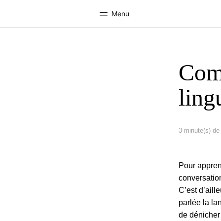
Menu
Comm
Accueil
Progra
Bienvenue chez EF
Nos off
ling
3 minute(s) de 
Pour apprend
conversatio
C’est d’aill
parlée la la
de dénicher 