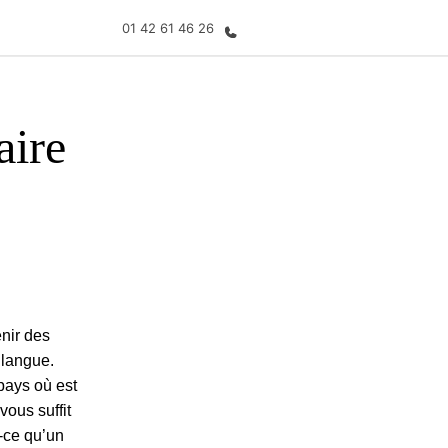
01 42 61 46 26
aire
os de nous
EF recrute
mmes-nous ?
Rejoignez nos équipes
enir des
 langue.
 pays où est
vous suffit
-ce qu’un