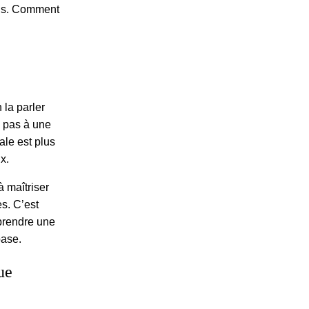
ins. Comment
 la parler
z pas à une
ale est plus
x.
à maîtriser
s. C’est
pprendre une
base.
ue