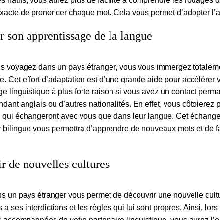
les natifs, vous aurez plus de facilité à comprendre les rouages 
exacte de prononcer chaque mot. Cela vous permet d’adopter l’a
r son apprentissage de la langue
s voyagez dans un pays étranger, vous vous immergez totaleme
le. Cet effort d’adaptation est d’une grande aide pour accélérer 
e linguistique à plus forte raison si vous avez un contact perm
dant anglais ou d’autres nationalités. En effet, vous côtoierez 
 qui échangeront avec vous que dans leur langue. Cet échange
r bilingue vous permettra d’apprendre de nouveaux mots et de f
r de nouvelles cultures
s un pays étranger vous permet de découvrir une nouvelle cultur
a ses interdictions et les règles qui lui sont propres. Ainsi, lors
accompagnées de votre partenaire linguistique, vous aurez l’