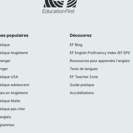
es populaires
Découvrez
istique
EF Blog
istique Angleterre
EF English Proficiency Index (EF EPI)
tranger
Ressources pour apprendre l'anglais
ranger
Tests de langues
istique USA
EF Teacher Zone
istique adolescent
Guide pratique
ais en Angleterre
Accréditations
istique Malte
istique pas cher
anglais
ogrammes