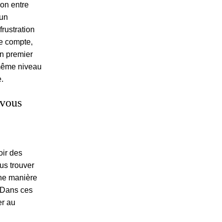
on entre
 un
frustration
re compte,
en premier
e même niveau
.
 vous
oir des
us trouver
ine manière
 Dans ces
er au