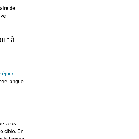
aire de
uve
our à
séjour
otre langue
ue vous
e cible. En