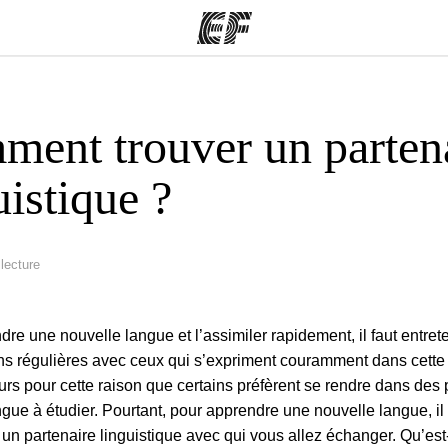
ent trouver un parten
mmes
Bureaux
A prop
res
Trouver un bureau
Qui so
uistique ?
lecture
re une nouvelle langue et l’assimiler rapidement, il faut entret
ns régulières avec ceux qui s’expriment couramment dans cette
eurs pour cette raison que certains préfèrent se rendre dans des
ngue à étudier. Pourtant, pour apprendre une nouvelle langue, il 
un partenaire linguistique avec qui vous allez échanger. Qu’est