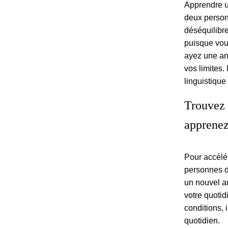
Apprendre u
deux personn
déséquilibre
puisque vou
ayez une ana
vos limites.
linguistique
Trouvez 
apprene
Pour accélér
personnes d
un nouvel am
votre quoti
conditions, i
quotidien.