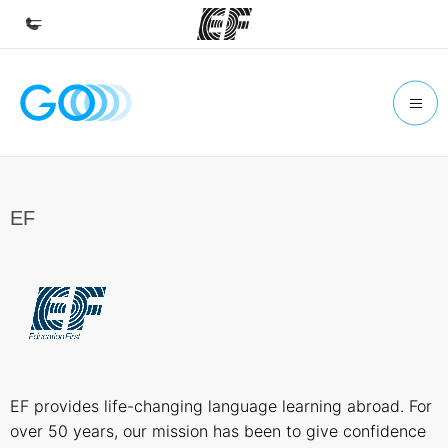
Accueil
Bienvenue chez EF
Programmes
Nos offres
EF
Bureaux
Trouver un bureau
A propos de nous
Qui sommes-nous ?
EF recrute
EF provides life-changing language learning abroad. For
Rejoignez nos équipes
over 50 years, our mission has been to give confidence