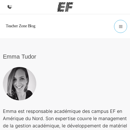
Accueil
Bienvenue chez EF
Programmes
Emma Tudor
Nos offres
Bureaux
Trouver un bureau
A propos de nous
Qui sommes-nous ?
Emma est responsable académique des campus EF en
EF recrute
Amérique du Nord. Son expertise couvre le management
Rejoignez nos équipes
de la gestion académique, le développement de matériel