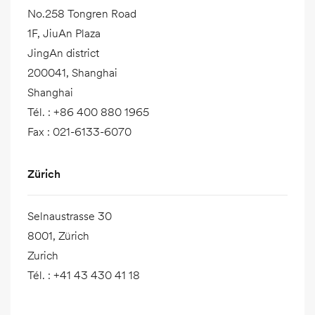
No.258 Tongren Road
1F, JiuAn Plaza
JingAn district
200041, Shanghai
Shanghai
Tél.
:
+86 400 880 1965
Fax
:
021-6133-6070
Zürich
Selnaustrasse 30
8001, Zürich
Zurich
Tél.
:
+41 43 430 41 18