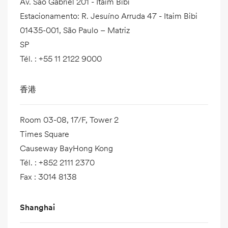
Av. São Gabriel 201 - Itaim Bibi
Estacionamento: R. Jesuíno Arruda 47 - Itaim Bibi
01435-001, São Paulo – Matriz
SP
Tél.
:
+55 11 2122 9000
香港
Room 03-08, 17/F, Tower 2
Times Square
Causeway BayHong Kong
Tél.
:
+852 2111 2370
Fax
:
3014 8138
Shanghai