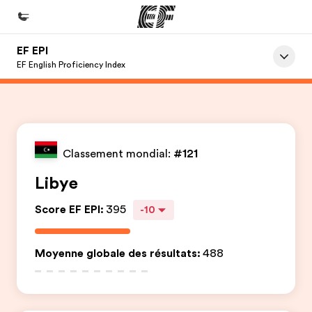
EF EPI
Accueil
EF English Proficiency Index
Bienvenue chez EF
Programmes
Nos offres
Classement mondial:
#121
Bureaux
Libye
Trouver un bureau
Score EF EPI
:
395
-10
A propos de nous
Qui sommes-nous ?
Moyenne globale des résultats
:
488
EF recrute
Rejoignez nos équipes