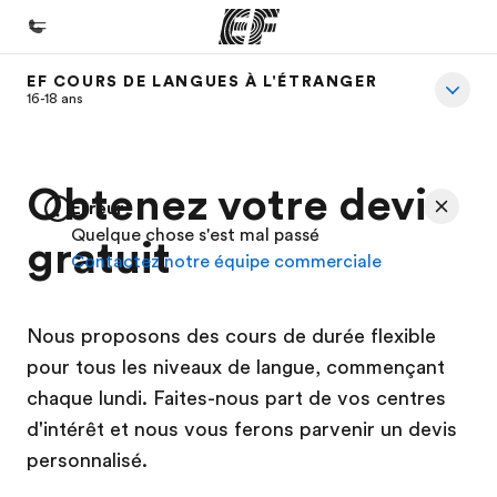
EF COURS DE LANGUES À L'ÉTRANGER
Accueil
16-18 ans
Bienvenue chez EF
Programmes
Obtenez votre devis
Erreur
Nos offres
Quelque chose s'est mal passé
gratuit
Contactez notre équipe commerciale
Bureaux
Trouver un bureau
Nous proposons des cours de durée flexible
A propos de nous
pour tous les niveaux de langue, commençant
Qui sommes-nous ?
chaque lundi. Faites-nous part de vos centres
EF recrute
d'intérêt et nous vous ferons parvenir un devis
personnalisé.
Rejoignez nos équipes