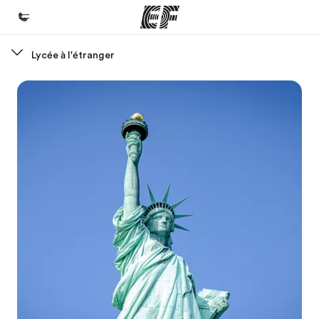
Lycée à l'étranger
Accueil
Bienvenue chez EF
Programmes
Nos offres
Bureaux
Trouver un bureau
A propos de nous
Qui sommes-nous ?
EF recrute
Rejoignez nos équipes