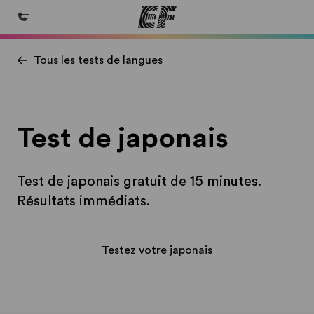
Tous les tests de langues
Accueil
Bienvenue chez EF
Programmes
Test de japonais
Nos offres
Bureaux
Test de japonais gratuit de 15 minutes.
Trouver un bureau
Résultats immédiats.
A propos de nous
Qui sommes-nous ?
Testez votre japonais
EF recrute
Rejoignez nos équipes