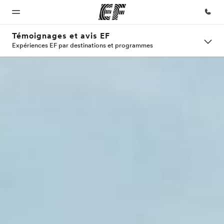
Témoignages et avis EF
Expériences EF par destinations et programmes
Accueil
Programmes
Bureaux
A
EF
propos
recrute
Bienvenue
Nos offres
Trouver un
chez EF
bureau
de
Rejoignez
nos
nous
équipes
Qui
sommes-
nous ?