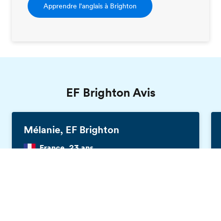
Apprendre l'anglais à Brighton
EF Brighton Avis
Mélanie, EF Brighton
France, 23 ans
Brochure gratuite
J'étais ici pour améliorer surtout mes
compétences en matière d'expression orale
et je pense que le contrat a été respecté à ce