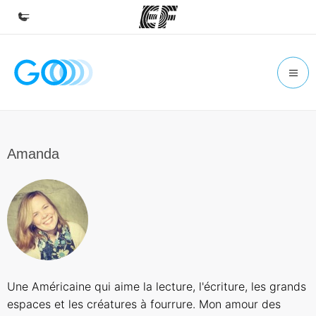
Accueil
Bienvenue chez EF
Programmes
Nos offres
Amanda
Bureaux
Trouver un bureau
A propos de nous
Qui sommes-nous ?
EF recrute
Une Américaine qui aime la lecture, l'écriture, les grands
Rejoignez nos équipes
espaces et les créatures à fourrure. Mon amour des