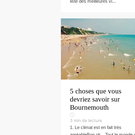
liste des meilleures vi...
5 choses que vous
devriez savoir sur
Bournemouth
3
min de lecture
1. Le climat est en fait très
agréableBon ok…Tout le monde d