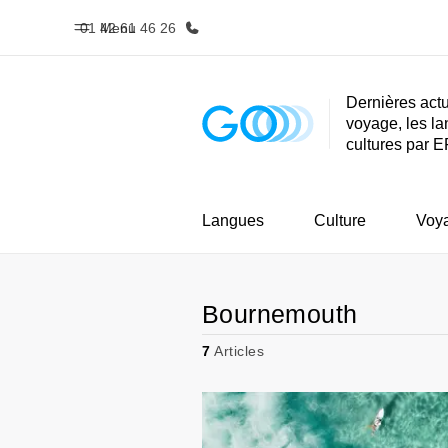
01 42 61 46 26
Menu
Dernières actu
voyage, les la
Accueil
Progra
cultures par E
Bienvenue chez EF
Nos off
Langues
Culture
Voy
Bournemouth
7
Articles