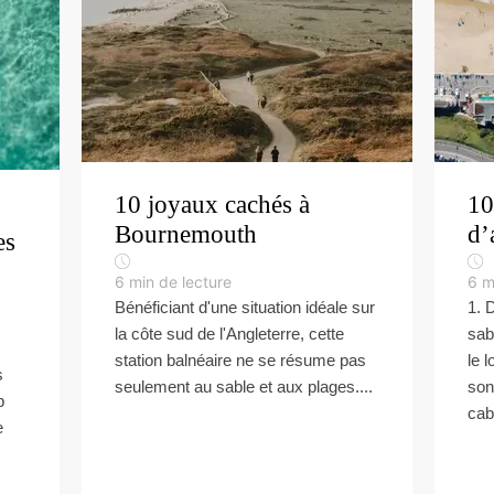
10 joyaux cachés à
10
Bournemouth
d’
es
6
min de lecture
6
m
Bénéficiant d'une situation idéale sur
1. 
la côte sud de l'Angleterre, cette
sab
station balnéaire ne se résume pas
le 
s
seulement au sable et aux plages....
son
p
cab
e