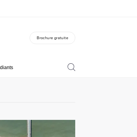
Brochure gratuite
os de nous
EF recrute
mmes-nous ?
Rejoignez nos équipes
diants