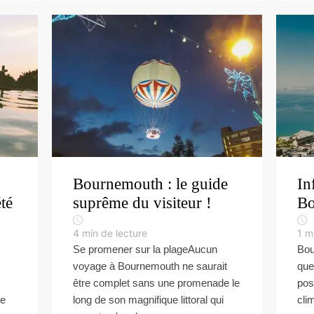
s
Bournemouth : le guide
In
té
suprême du visiteur !
Bo
4
min de lecture
1
m
Se promener sur la plageAucun
Bou
voyage à Bournemouth ne saurait
que 
être complet sans une promenade le
pos
ne
long de son magnifique littoral qui
cli