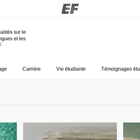
alités sur le
ngues et les
mmes
Bureaux
A prop
F
res
Trouver un bureau
Qui so
age
Carrière
Vie étudiante
Témoignages étu