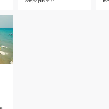
compte plus de se...
moy
it