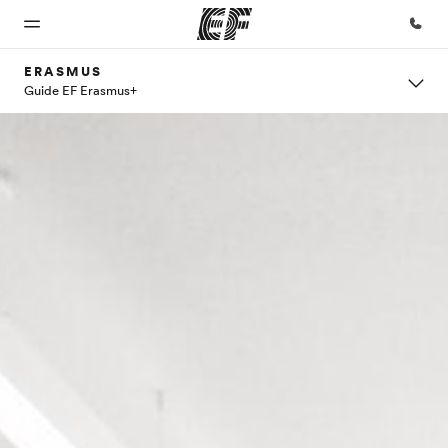
ERASMUS
Guide EF Erasmus+
Accueil
Programmes
Bureaux
A
EF
propos
recrute
Bienvenue
Nos offres
Trouver un
chez EF
bureau
de
Rejoignez
nos
nous
équipes
Qui
sommes-
nous ?