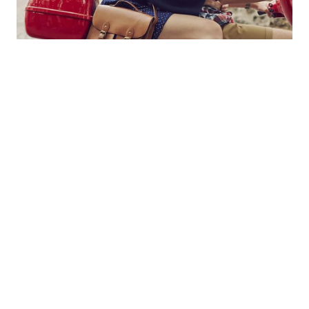
Erasmus
Préparation Erasmus
Cours
Brochure gratuite
Home
Programmes par âge
Programmes populaires