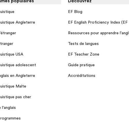
mes populaires
Découvrez
guistique
EF Blog
guistique Angleterre
EF English Proficiency Index (EF
l'étranger
Ressources pour apprendre l'angl
étranger
Tests de langues
guistique USA
EF Teacher Zone
guistique adolescent
Guide pratique
nglais en Angleterre
Accréditations
guistique Malte
guistique pas cher
l'anglais
 programmes