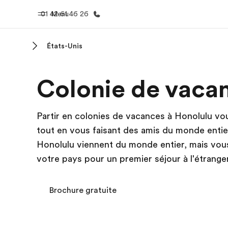
01 42 61 46 26
Menu
États-Unis
Accueil
Progra
Colonie de vaca
Bienvenue chez EF
Nos off
Partir en colonies de vacances à Honolulu vo
tout en vous faisant des amis du monde entie
Honolulu viennent du monde entier, mais vous
votre pays pour un premier séjour à l'étranger
Brochure gratuite