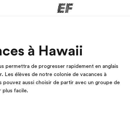
mmes
Bureaux
A prop
nces à Hawaii
res
Trouver un bureau
Qui so
us permettra de progresser rapidement en anglais
r. Les élèves de notre colonie de vacances à
 pouvez aussi choisir de partir avec un groupe de
 plus facile.