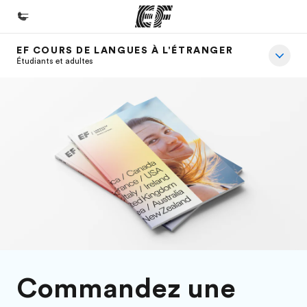
EF COURS DE LANGUES À L'ÉTRANGER
Accueil
Étudiants et adultes
Bienvenue chez EF
Programmes
Nos offres
Bureaux
Trouver un bureau
A propos de nous
Qui sommes-nous ?
EF recrute
Commandez une
Rejoignez nos équipes