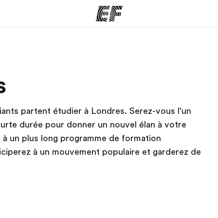
mmes
Bureaux
A prop
s
res
Trouver un bureau
Qui so
iants partent étudier à Londres. Serez-vous l'un
ourte durée pour donner un nouvel élan à votre
ce à un plus long programme de formation
rticiperez à un mouvement populaire et garderez de