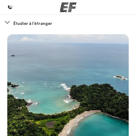
Étudier à l'étranger
Accueil
Bienvenue chez EF
Programmes
Nos offres
Bureaux
Trouver un bureau
A propos de nous
Qui sommes-nous ?
EF recrute
Rejoignez nos équipes