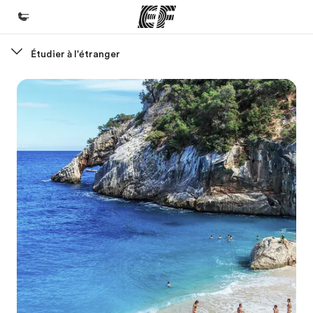
Étudier à l'étranger
Accueil
Bienvenue chez EF
Programmes
Nos offres
Bureaux
Trouver un bureau
A propos de nous
Qui sommes-nous ?
EF recrute
Rejoignez nos équipes