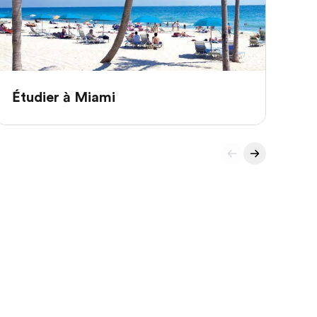
Étudier à Miami
Ét