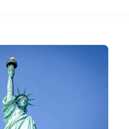
os de nous
EF recrute
mmes-nous ?
Rejoignez nos équipes