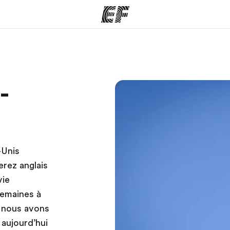
mmes
Bureaux
A prop
-
res
Trouver un bureau
Qui so
-Unis
rez anglais
vie
semaines à
, nous avons
 aujourd’hui