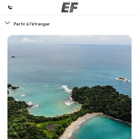
Partir à l'étranger
Accueil
Bienvenue chez EF
Programmes
Nos offres
Bureaux
Trouver un bureau
A propos de nous
Qui sommes-nous ?
EF recrute
Rejoignez nos équipes