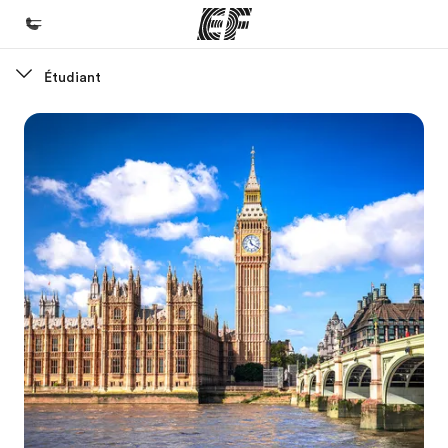
Étudiant
Accueil
Bienvenue chez EF
Programmes
Nos offres
Bureaux
Trouver un bureau
A propos de nous
Qui sommes-nous ?
EF recrute
Rejoignez nos équipes