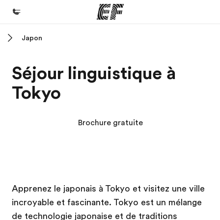
Japon
Accueil
Bienvenue chez EF
Séjour linguistique à
Programmes
Tokyo
Nos offres
Bureaux
Brochure gratuite
Trouver un bureau
A propos de nous
Qui sommes-nous ?
EF Campus
EF Campus
EF recrute
Apprenez le japonais à Tokyo et visitez une ville
incroyable et fascinante. Tokyo est un mélange
Rejoignez nos équipes
de technologie japonaise et de traditions