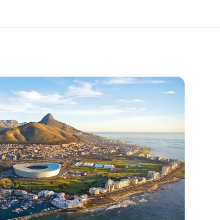
os de nous
EF recrute
mmes-nous ?
Rejoignez nos équipes