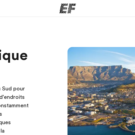
mmes
Bureaux
A prop
rique
res
Trouver un bureau
Qui so
u Sud pour
 d'endroits
constamment
s
lques
la