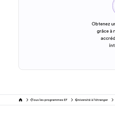
Obtenez u
grâce à
accréd
in
Tous les programmes EF
Université à l'étranger
home