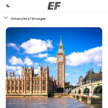
Université à l'étranger
Accueil
Bienvenue chez EF
Programmes
Nos offres
Bureaux
Trouver un bureau
A propos de nous
Qui sommes-nous ?
EF recrute
Rejoignez nos équipes