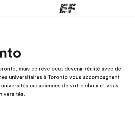
mmes
Bureaux
A prop
onto
res
Trouver un bureau
Qui so
 Toronto, mais ce rêve peut devenir réalité avec de
mmes universitaires à Toronto vous accompagnent
x universités canadiennes de votre choix et vous
iversités.