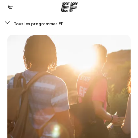
Tous les programmes EF
Accueil
Bienvenue chez EF
Programmes
Nos offres
Bureaux
Trouver un bureau
A propos de nous
Qui sommes-nous ?
EF recrute
Rejoignez nos équipes