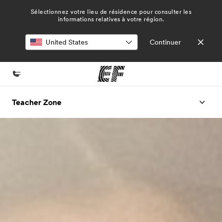
Sélectionnez votre lieu de résidence pour consulter les
informations relatives à votre région.
Continuer
Accueil
Teacher Zone
Bienvenue chez EF
Programmes
Nos offres
Bureaux
Trouver un bureau
A propos de nous