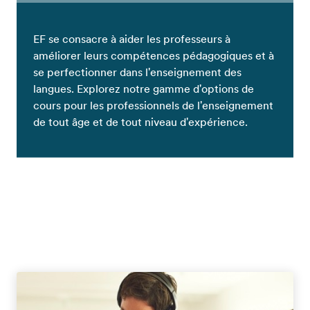
EF se consacre à aider les professeurs à
améliorer leurs compétences pédagogiques et à
se perfectionner dans l'enseignement des
langues. Explorez notre gamme d'options de
cours pour les professionnels de l'enseignement
de tout âge et de tout niveau d'expérience.