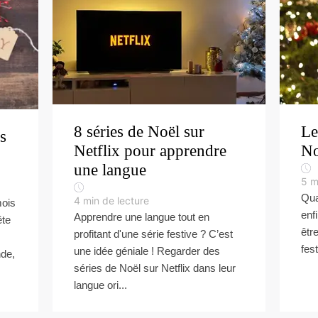
8 séries de Noël sur
Le
s
Netflix pour apprendre
No
une langue
5
m
Qua
4
min de lecture
mois
enfi
Apprendre une langue tout en
ête
êtr
profitant d'une série festive ? C’est
fest
une idée géniale ! Regarder des
nde,
séries de Noël sur Netflix dans leur
langue ori...