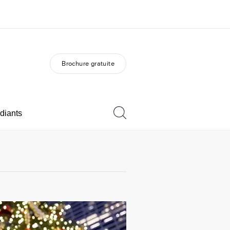
Brochure gratuite
os de nous
EF recrute
mmes-nous ?
Rejoignez nos équipes
diants