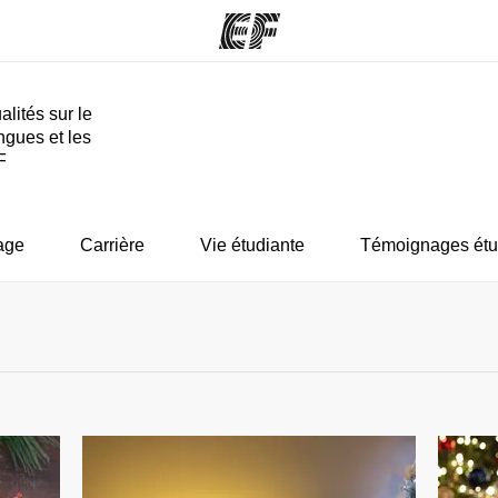
alités sur le
ngues et les
mmes
Bureaux
A prop
F
res
Trouver un bureau
Qui so
age
Carrière
Vie étudiante
Témoignages étu