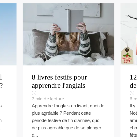
l
8 livres festifs pour
12
?
apprendre l'anglais
de
7
min de lecture
6
m
s
Apprendre l'anglais en lisant, quoi de
Il 
plus agréable ? Pendant cette
Noël
n
période festive de fin d'année, quoi
ami
.
de plus agréable que de se plonger
cho
d...
fête