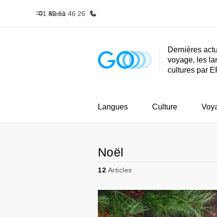
01 42 61 46 26
Menu
Dernières actu
voyage, les la
Accueil
Progra
cultures par E
Bienvenue chez EF
Nos off
Langues
Culture
Voy
Noël
12
Articles