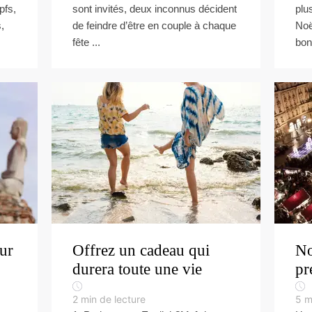
pfs,
sont invités, deux inconnus décident
plu
,
de feindre d’être en couple à chaque
Noë
fête ...
bon
ur
Offrez un cadeau qui
No
durera toute une vie
pr
2
min de lecture
5
m