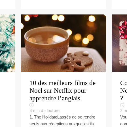
10 des meilleurs films de
Co
Noël sur Netflix pour
No
apprendre l’anglais
?
4
min de lecture
2
m
1. The HolidateLassés de se rendre
Vou
seuls aux réceptions auxquelles ils
com