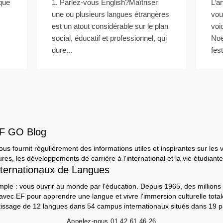
que
1. Parlez-vous English?Maîtriser
L’a
une ou plusieurs langues étrangères
vou
est un atout considérable sur le plan
voi
social, éducatif et professionnel, qui
Noë
dure...
fest
EF GO Blog
s fournit régulièrement des informations utiles et inspirantes sur les 
ures, les développements de carrière à l'international et la vie étudiante
ternationaux de Langues
mple : vous ouvrir au monde par l'éducation. Depuis 1965, des millions 
 avec EF pour apprendre une langue et vivre l'immersion culturelle tot
ntissage de 12 langues dans 54 campus internationaux situés dans 19 p
Appelez-nous
01 42 61 46 26