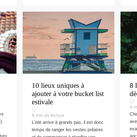
10 lieux uniques à
8 
ajouter à votre bucket list
dé
estivale
4
m
ys
Che
6
min de lecture
).
ave
L'été arrive à grands pas, il est donc
exa
temps de ranger les vestes polaires
très
anc
et de commencer à planifier vos