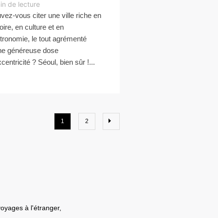
in de lecture
vez-vous citer une ville riche en
oire, en culture et en
tronomie, le tout agrémenté
ne généreuse dose
centricité ? Séoul, bien sûr !...
1
2
voyages à l'étranger,
.