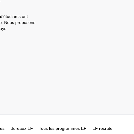
d'étudiants ont
ale. Nous proposons
ays.
ous
Bureaux EF
Tous les programmes EF
EF recrute