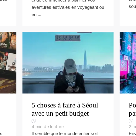
sou
aventures estivales en voyageant ou
en ...
5 choses à faire à Séoul
Po
avec un petit budget
pa
4
min de lecture
2
m
ns
Il semble que le monde entier soit
Env