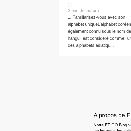
3
min de lecture
1. Familiarisez-vous avec son
alphabet uniqueL’alphabet coréen
également connu sous le nom de
hangul, est considéré comme l’u
des alphabets asiatiqu...
A propos de 
Notre EF GO Blog vou
les langues, les cult