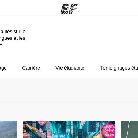
alités sur le
ngues et les
mmes
Bureaux
A prop
F
res
Trouver un bureau
Qui so
age
Carrière
Vie étudiante
Témoignages étu