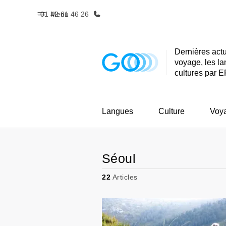
01 42 61 46 26
Menu
Dernières actu
voyage, les la
Accueil
Progra
cultures par E
Bienvenue chez EF
Nos off
Langues
Culture
Voy
Séoul
22
Articles