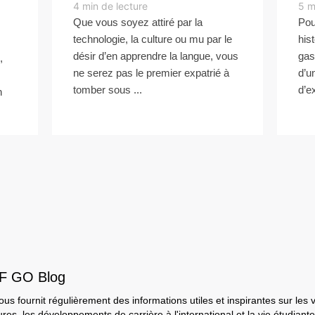
4
min de lecture
5
m
Que vous soyez attiré par la
Pou
technologie, la culture ou mu par le
hist
désir d’en apprendre la langue, vous
gas
,
ne serez pas le premier expatrié à
d’u
tomber sous ...
d’ex
n
EF GO Blog
s fournit régulièrement des informations utiles et inspirantes sur les 
ures, les développements de carrière à l'international et la vie étudiante