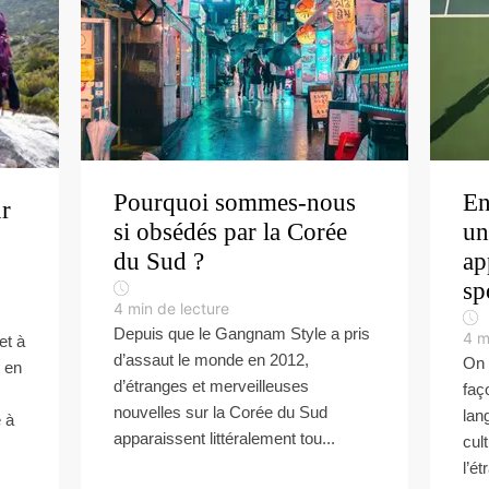
Pourquoi sommes-nous
En
r
si obsédés par la Corée
un
du Sud ?
ap
sp
4
min de lecture
Depuis que le Gangnam Style a pris
4
m
et à
d’assaut le monde en 2012,
On 
 en
d’étranges et merveilleuses
faç
nouvelles sur la Corée du Sud
lan
 à
apparaissent littéralement tou...
cul
l’ét