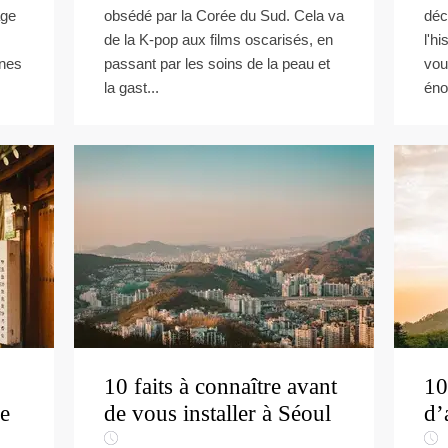
age
obsédé par la Corée du Sud. Cela va
déc
.
de la K-pop aux films oscarisés, en
l'hi
nnes
passant par les soins de la peau et
vou
la gast...
éno
10 faits à connaître avant
10
le
de vous installer à Séoul
d’