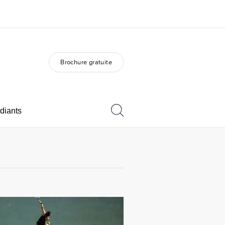
Brochure gratuite
os de nous
EF recrute
mmes-nous ?
Rejoignez nos équipes
diants