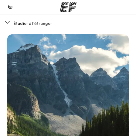
Étudier à l'étranger
Accueil
Bienvenue chez EF
Programmes
Nos offres
Bureaux
Trouver un bureau
A propos de nous
Qui sommes-nous ?
EF recrute
Rejoignez nos équipes