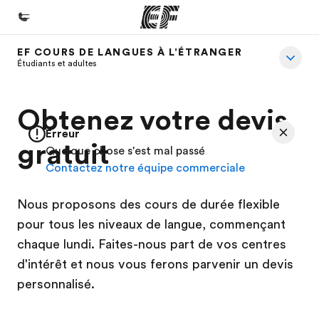
EF COURS DE LANGUES À L'ÉTRANGER
Accueil
Étudiants et adultes
Bienvenue chez EF
Obtenez votre devis
Programmes
Erreur
Nos offres
gratuit
Quelque chose s'est mal passé
Contactez notre équipe commerciale
Bureaux
Trouver un bureau
Nous proposons des cours de durée flexible
A propos de nous
pour tous les niveaux de langue, commençant
chaque lundi. Faites-nous part de vos centres
Qui sommes-nous ?
d'intérêt et nous vous ferons parvenir un devis
EF recrute
personnalisé.
Rejoignez nos équipes