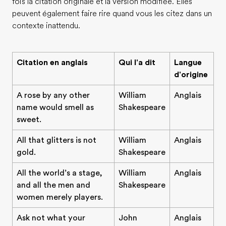
fois la citation originale et la version modifiée. Elles
peuvent également faire rire quand vous les citez dans un
contexte inattendu.
Citation en anglais
Qui l'a dit
Langue
d'origine
A rose by any other
William
Anglais
name would smell as
Shakespeare
sweet.
All that glitters is not
William
Anglais
gold.
Shakespeare
All the world’s a stage,
William
Anglais
and all the men and
Shakespeare
women merely players.
Ask not what your
John
Anglais