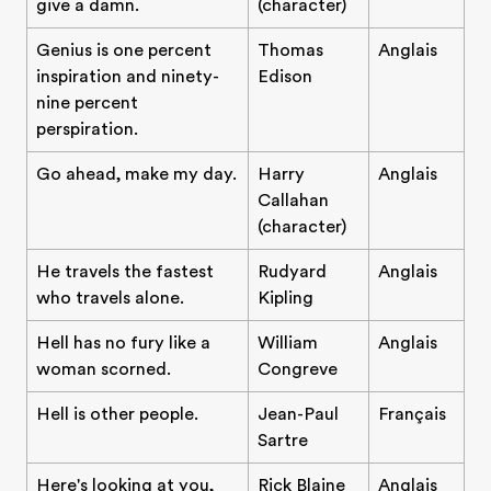
give a damn.
(character)
Genius is one percent
Thomas
Anglais
inspiration and ninety-
Edison
nine percent
perspiration.
Go ahead, make my day.
Harry
Anglais
Callahan
(character)
He travels the fastest
Rudyard
Anglais
who travels alone.
Kipling
Hell has no fury like a
William
Anglais
woman scorned.
Congreve
Hell is other people.
Jean-Paul
Français
Sartre
Here's looking at you,
Rick Blaine
Anglais