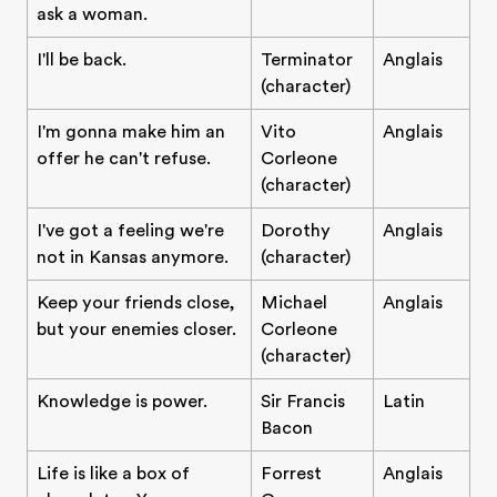
ask a woman.
I'll be back.
Terminator
Anglais
(character)
I'm gonna make him an
Vito
Anglais
offer he can't refuse.
Corleone
(character)
I've got a feeling we're
Dorothy
Anglais
not in Kansas anymore.
(character)
Keep your friends close,
Michael
Anglais
but your enemies closer.
Corleone
(character)
Knowledge is power.
Sir Francis
Latin
Bacon
Life is like a box of
Forrest
Anglais