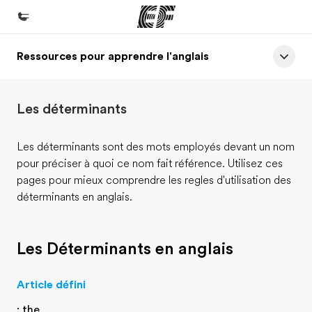
Ressources pour apprendre l'anglais
Accueil
Bienvenue chez EF
Les déterminants
Programmes
Nos offres
Les déterminants sont des mots employés devant un nom
pour préciser à quoi ce nom fait référence. Utilisez ces
Bureaux
pages pour mieux comprendre les regles d'utilisation des
Trouver un bureau
déterminants en anglais.
A propos de nous
Qui sommes-nous ?
Les Déterminants en anglais
EF recrute
Article défini
Rejoignez nos équipes
: the