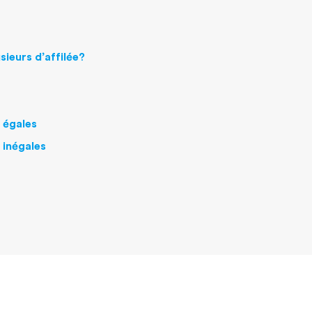
sieurs d’affilée?
s égales
 inégales