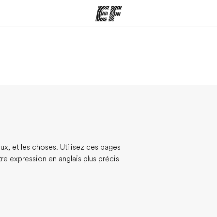
mmes
Bureaux
A prop
res
Trouver un bureau
Qui so
eux, et les choses. Utilisez ces pages
re expression en anglais plus précis