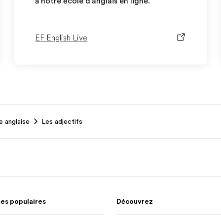
à notre école d'anglais en ligne.
EF English Live
 anglaise
Les adjectifs
s populaires
Découvrez