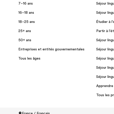
7–16 ans
Séjour ling
16–18 ans
Séjour ling
18–25 ans
Étudier à l
25+ ans
Partir à l'é
50+ ans
Séjour ling
Entreprises et entités gouvernementales
Séjour ling
Tous les âges
Séjour ling
Séjour ling
Séjour ling
Apprendre l
Tous les 
France / Français