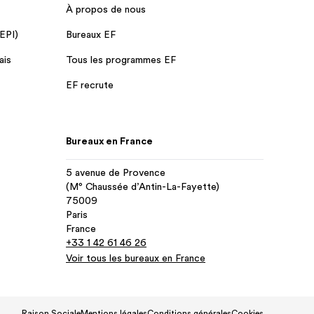
À propos de nous
 EPI)
Bureaux EF
ais
Tous les programmes EF
EF recrute
Bureaux en France
5 avenue de Provence
(M° Chaussée d’Antin-La-Fayette)
75009
Paris
France
+33 1 42 61 46 26
Voir tous les bureaux en France
Raison Sociale
Mentions légales
Conditions générales
Cookies