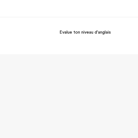
Evalue ton niveau d'anglais
os de nous
EF recrute
mmes-nous ?
Rejoignez nos équipes