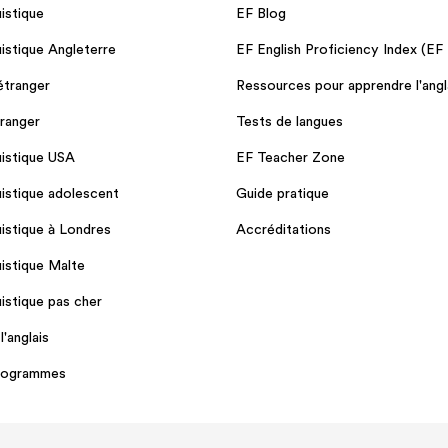
uistique
EF Blog
uistique Angleterre
EF English Proficiency Index (EF
'étranger
Ressources pour apprendre l'angl
tranger
Tests de langues
uistique USA
EF Teacher Zone
uistique adolescent
Guide pratique
uistique à Londres
Accréditations
uistique Malte
uistique pas cher
'anglais
programmes