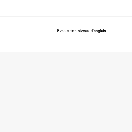
Evalue ton niveau d'anglais
os de nous
EF recrute
mmes-nous ?
Rejoignez nos équipes