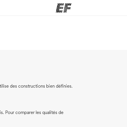
mmes
Bureaux
A prop
res
Trouver un bureau
Qui so
lise des constructions bien définies.
is. Pour comparer les qualités de