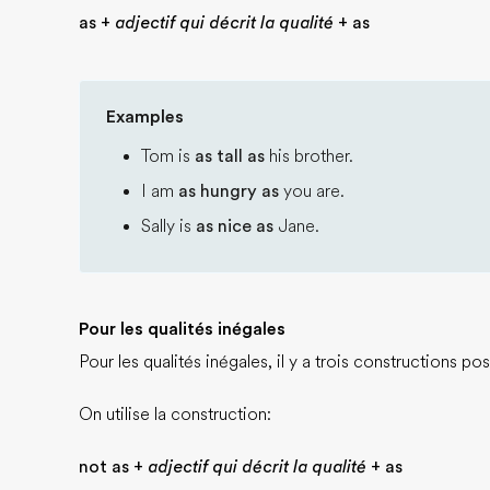
as +
adjectif qui décrit la qualité
+ as
Examples
Tom is
as tall as
his brother.
I am
as hungry as
you are.
Sally is
as nice as
Jane.
Pour les qualités inégales
Pour les qualités inégales, il y a trois constructions p
On utilise la construction:
not as +
adjectif qui décrit la qualité
+ as