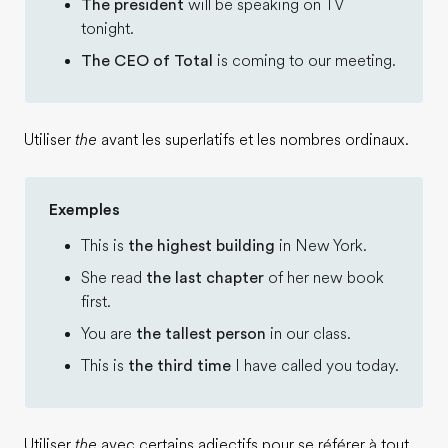
The president
will be speaking on TV
tonight.
The CEO of Total
is coming to our meeting.
Utiliser
the
avant les superlatifs et les nombres ordinaux.
Exemples
This is
the highest building
in New York.
She read
the last chapter
of her new book
first.
You are
the tallest person
in our class.
This is
the third time
I have called you today.
Utiliser
the
avec certains adjectifs pour se référer à tout