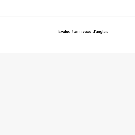
Evalue ton niveau d'anglais
os de nous
EF recrute
mmes-nous ?
Rejoignez nos équipes