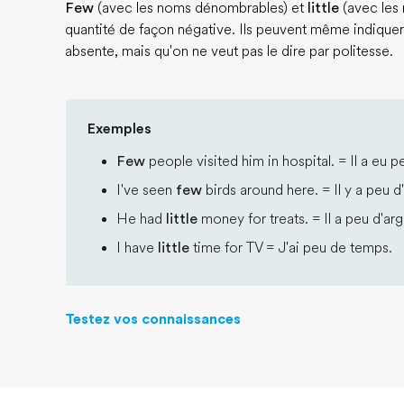
Few
(avec les noms dénombrables) et
little
(avec les
quantité de façon négative. Ils peuvent même indiquer
absente, mais qu'on ne veut pas le dire par politesse.
Exemples
Few
people visited him in hospital. = Il a eu p
I've seen
few
birds around here. = Il y a peu d
He had
little
money for treats. = Il a peu d'arg
I have
little
time for TV = J'ai peu de temps.
Testez vos connaissances