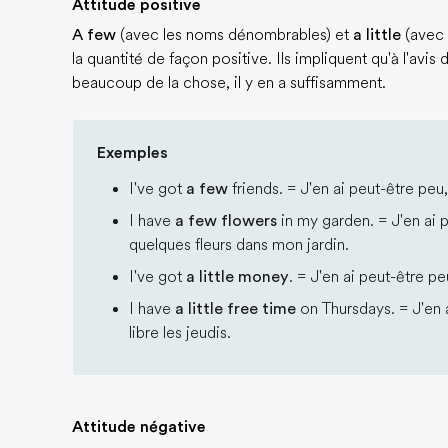
Attitude positive
A few
(avec les noms dénombrables) et
a little
(avec 
la quantité de façon positive. Ils impliquent qu'à l'avis 
beaucoup de la chose, il y en a suffisamment.
Exemples
I've got
a few
friends. = J'en ai peut-être pe
I have
a few flowers
in my garden. = J'en ai 
quelques fleurs dans mon jardin.
I've got
a little money
. = J'en ai peut-être pe
I have
a little free time
on Thursdays. = J'en a
libre les jeudis.
Attitude négative