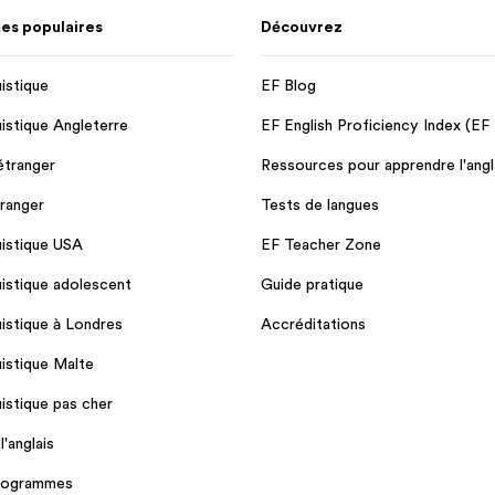
s populaires
Découvrez
uistique
EF Blog
uistique Angleterre
EF English Proficiency Index (EF
'étranger
Ressources pour apprendre l'angl
tranger
Tests de langues
uistique USA
EF Teacher Zone
uistique adolescent
Guide pratique
uistique à Londres
Accréditations
uistique Malte
uistique pas cher
'anglais
programmes