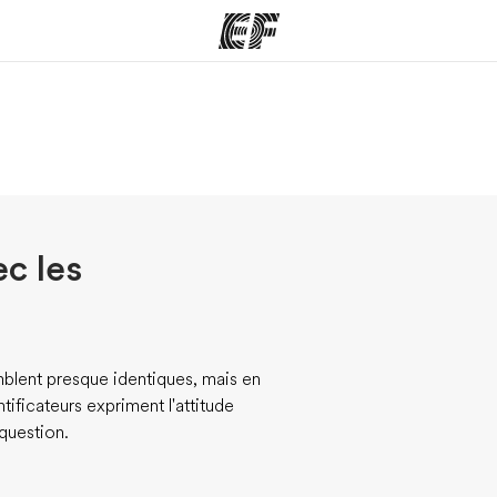
mmes
Bureaux
A prop
res
Trouver un bureau
Qui so
ec les
blent presque identiques, mais en
ntificateurs expriment l'attitude
 question.