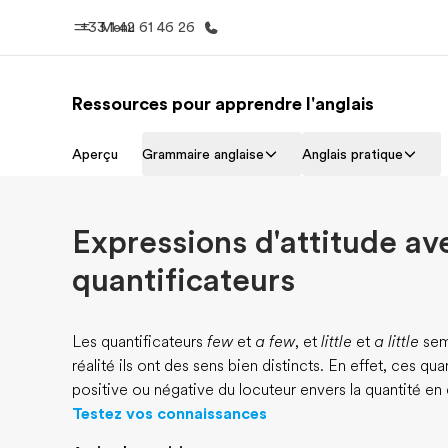
+33 1 42 61 46 26
Menu
Ressources pour apprendre l'anglais
Accueil
Progra
Aperçu
Grammaire anglaise
Anglais pratique
Bienvenue chez EF
Nos off
Expressions d'attitude av
quantificateurs
Les quantificateurs
few
et
a few
, et
little
et
a little
sem
réalité ils ont des sens bien distincts. En effet, ces qua
positive ou négative du locuteur envers la quantité en
Testez vos connaissances