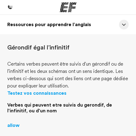
Ressources pour apprendre l'anglais
Accueil
Bienvenue chez EF
Gérondif égal l'infinitif
Programmes
Nos offres
Certains verbes peuvent être suivis d'un gérondif ou de
l'infinitif et les deux schémas ont un sens identique. Les
Bureaux
verbes ci-dessous qui sont des liens ont une page dédiée
Trouver un bureau
pour expliquer leur utilisation.
Testez vos connaissances
A propos de nous
Qui sommes-nous ?
Verbes qui peuvent etre suivis du gerondif, de
l'infinitif, ou d'un nom
EF recrute
allow
Rejoignez nos équipes