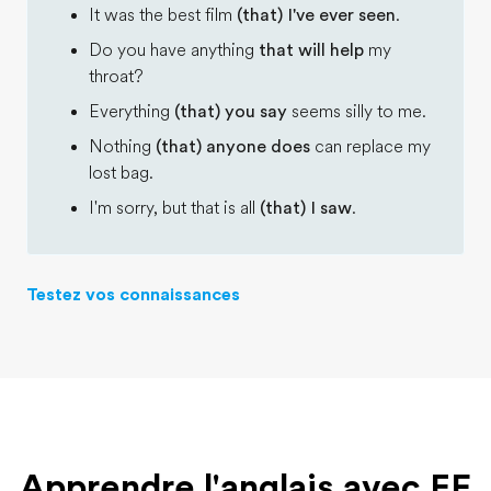
It was the best film
(that) I've ever seen
.
Do you have anything
that will help
my
throat?
Everything
(that) you say
seems silly to me.
Nothing
(that) anyone does
can replace my
lost bag.
I'm sorry, but that is all
(that) I saw
.
Testez vos connaissances
Apprendre l'anglais avec EF