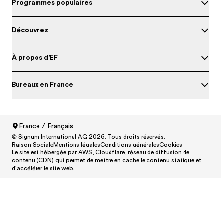
Programmes populaires
Découvrez
À propos d'EF
Bureaux en France
France / Français
© Signum International AG 2026. Tous droits réservés.
North America
/
Canada / English
Raison Sociale
Mentions légales
Conditions générales
Cookies
North America
/
Canada / Français
Le site est hébergée par AWS, Cloudflare, réseau de diffusion de
contenu (CDN) qui permet de mettre en cache le contenu statique et
North America
/
México / Español
d'accélérer le site web.
North America
/
United States / English
Central and South America
/
Argentina / Español
Central and South America
/
Brasil / Português
Central and South America
/
Chile / Español
Central and South America
/
Colombia / Español