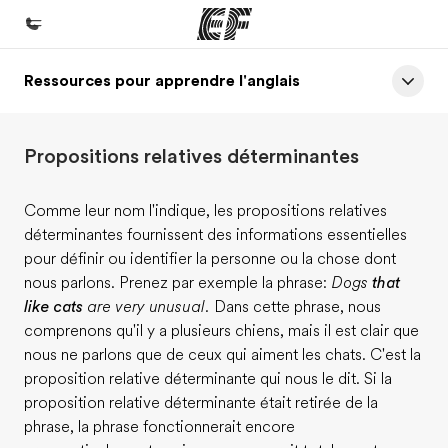
Ressources pour apprendre l'anglais
Accueil
Bienvenue chez EF
Propositions relatives déterminantes
Programmes
Nos offres
Comme leur nom l'indique, les propositions relatives
déterminantes fournissent des informations essentielles
Bureaux
pour définir ou identifier la personne ou la chose dont
Trouver un bureau
nous parlons. Prenez par exemple la phrase:
Dogs
that
like cats
are very unusual.
Dans cette phrase, nous
A propos de nous
comprenons qu'il y a plusieurs chiens, mais il est clair que
Qui sommes-nous ?
nous ne parlons que de ceux qui aiment les chats. C'est la
proposition relative déterminante qui nous le dit. Si la
EF recrute
proposition relative déterminante était retirée de la
Rejoignez nos équipes
phrase, la phrase fonctionnerait encore