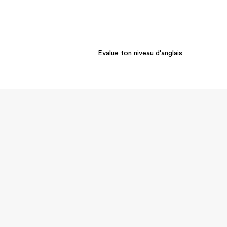
Evalue ton niveau d'anglais
os de nous
EF recrute
mmes-nous ?
Rejoignez nos équipes