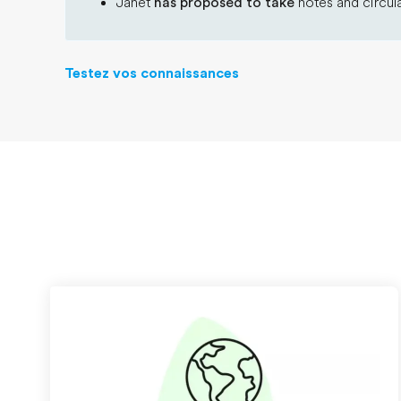
Janet
has proposed to take
notes and circul
Testez vos connaissances