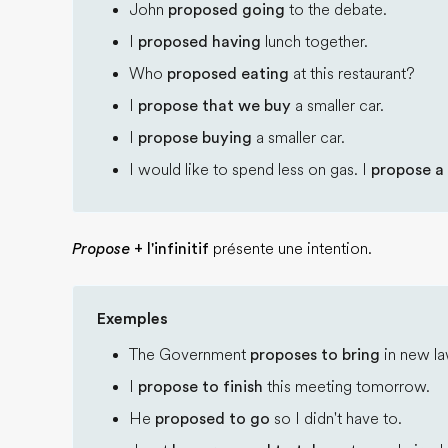
John
proposed going
to the debate.
I
proposed having
lunch together.
Who
proposed eating
at this restaurant?
I
propose that we buy
a smaller car.
I
propose buying
a smaller car.
I would like to spend less on gas. I
propose a 
Propose
+ l'infinitif
présente une intention.
Exemples
The Government
proposes to bring
in new la
I
propose to finish
this meeting tomorrow.
He
proposed to go
so I didn't have to.