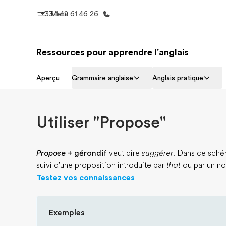
+33 1 42 61 46 26
Menu
Ressources pour apprendre l'anglais
Accueil
Progra
Aperçu
Grammaire anglaise
Anglais pratique
Bienvenue chez EF
Nos off
Utiliser "Propose"
Propose
+ gérondif
veut dire
suggérer
. Dans ce schém
suivi d'une proposition introduite par
that
ou par un n
Testez vos connaissances
Exemples