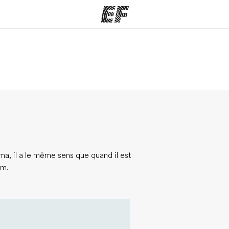
mmes
Bureaux
A prop
res
Trouver un bureau
Qui so
a, il a le même sens que quand il est
om.