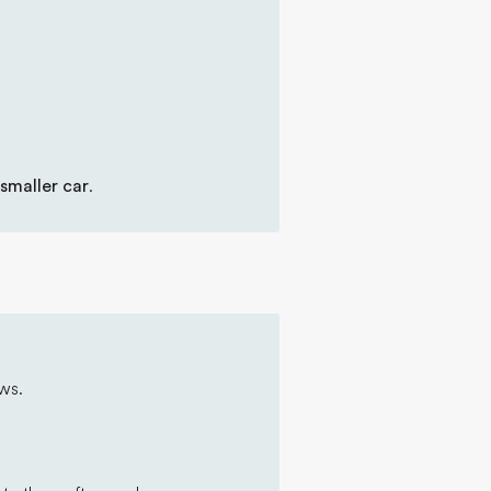
smaller car
.
ws.