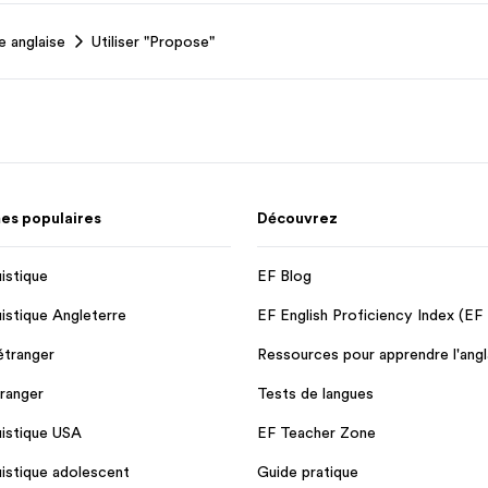
 anglaise
Utiliser "Propose"
s populaires
Découvrez
uistique
EF Blog
uistique Angleterre
EF English Proficiency Index (EF
'étranger
Ressources pour apprendre l'angl
tranger
Tests de langues
uistique USA
EF Teacher Zone
uistique adolescent
Guide pratique