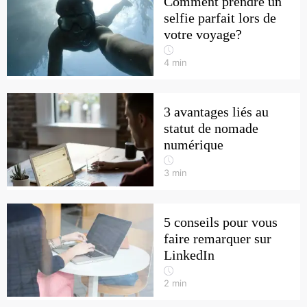
Comment prendre un
selfie parfait lors de
votre voyage?
4
min
3 avantages liés au
statut de nomade
numérique
3
min
5 conseils pour vous
faire remarquer sur
LinkedIn
2
min