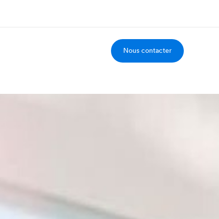
Nous contacter
os de nous
EF recrute
mmes-nous ?
Rejoignez nos équipes