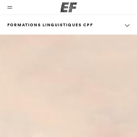
FORMATIONS LINGUISTIQUES CPF
Accueil
Programmes
Bureaux
A
EF
propos
recrute
Bienvenue
Nos offres
Trouver un
chez EF
bureau
de
Rejoignez
nos
nous
équipes
Qui
sommes-
nous ?