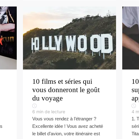
10 films et séries qui
10
vous donneront le goût
su
du voyage
ap
6
min de lecture
4
m
Vous vous rendez à l’étranger ?
1. T
es
Excellente idée ! Vous avez acheté
sér
le billet d’avion, votre itinéraire est
Tit