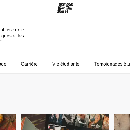
alités sur le
ngues et les
mmes
Bureaux
A prop
F
res
Trouver un bureau
Qui so
age
Carrière
Vie étudiante
Témoignages étu