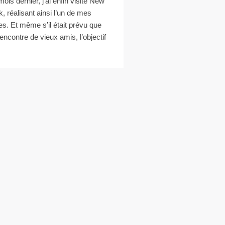
mois dernier, j’ai enfin visité New
k, réalisant ainsi l’un de mes
es. Et même s’il était prévu que
 rencontre de vieux amis, l’objectif