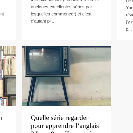
Le 
quelques excellentes séries par
Yor
ont
lesquelles commencer) et c’est
rêv
d’autant pl...
j’y
p...
ur
Quelle série regarder
pour apprendre l’anglais