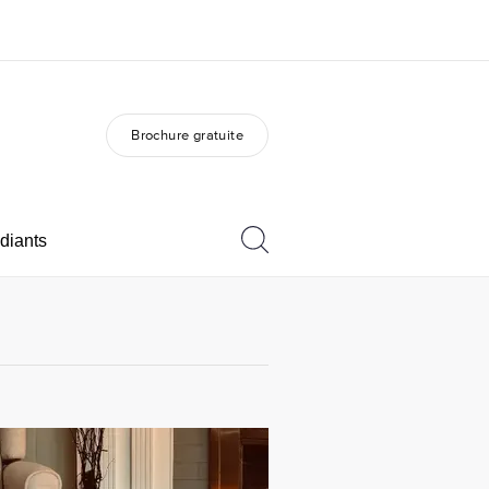
Brochure gratuite
os de nous
EF recrute
mmes-nous ?
Rejoignez nos équipes
diants