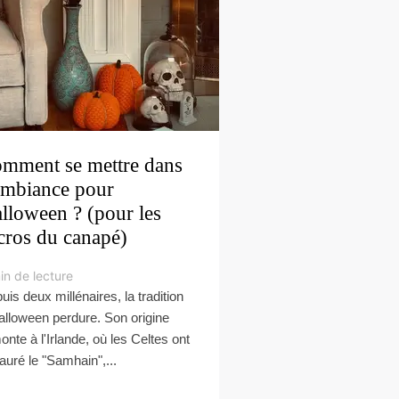
mment se mettre dans
ambiance pour
lloween ? (pour les
cros du canapé)
in de lecture
uis deux millénaires, la tradition
alloween perdure. Son origine
onte à l'Irlande, où les Celtes ont
tauré le "Samhain",...