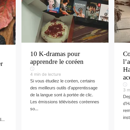
10 K-dramas pour
Co
apprendre le coréen
l’
er
Ha
4
min de lecture
ac
Si vous étudiez le coréen, certains
des meilleurs outils d'apprentissage
3
m
de la langue sont à portée de clic.
Dep
Les émissions télévisées coréennes
d'H
so...
rem
ins
...