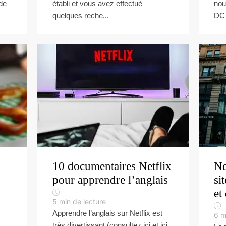
de
établi et vous avez effectué
nou
quelques reche...
DC 
10 documentaires Netflix
Ne
pour apprendre l’anglais
si
et
5
min de lecture
Apprendre l’anglais sur Netflix est
6
m
très divertissant (consultez ici et ici