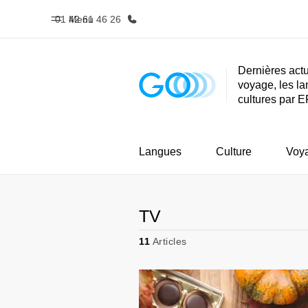
01 42 61 46 26
Menu
Dernières actu
voyage, les la
Accueil
Progra
cultures par E
Bienvenue chez EF
Nos off
Langues
Culture
Voy
TV
11
Articles