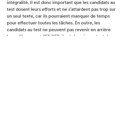
intégralité. Il est donc important que les candidats au
test dosent leurs efforts et ne s'attardent pas trop sur
un seul texte, car ils pourraient manquer de temps
pour effectuer toutes les tâches. En outre, les
candidats au test ne peuvent pas revenir en arrière
lorsqu’ils passent l’EF SET, il est donc important de
terminer entièrement chaque invite à lire avant de
Evalue ton niveau d'anglais
passer à la suivante.
Notation
La section de L’EF SET consacrée à la compréhension
écrite est répartie à parts égales avec la section
consacrée à la
compréhension orale
dans le calcul du
score total de l’EF SET
. Le score de compréhension
écrite que vous recevrez à l’EF SET, à la fin du test, sera
compris sur une échelle de 0 à 100.