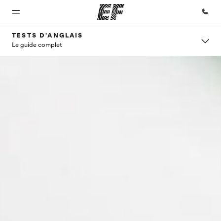
TESTS D'ANGLAIS
Le guide complet
Accueil
Programmes
Bureaux
A
EF
propos
recrute
Bienvenue
Nos offres
Trouver un
chez EF
bureau
de
Rejoignez
nos
nous
équipes
Qui
sommes-
nous ?